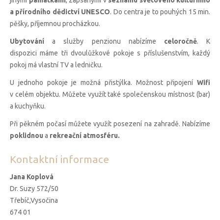
jinými
památkami
, zapsanými v
seznamu světového kulturního
a přírodního dědictví UNESCO
. Do centra je to pouhých 15 min.
pěšky, příjemnou procházkou.
Ubytování
a služby penzionu nabízíme
celoročně
. K
dispozici máme tři dvoulůžkové pokoje s příslušenstvím, každý
pokoj má vlastní TV a ledničku.
U jednoho pokoje je možná přistýlka. Možnost připojení
Wifi
v celém objektu. Můžete využít také společenskou místnost (bar)
a kuchyňku.
Při pěkném počasí můžete využít posezení na zahradě. Nabízíme
poklidnou
a
rekreační atmosféru.
Kontaktní informace
Jana Koplová
Dr. Suzy 572/50
Třebíč,Vysočina
674 01