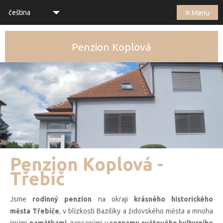
≡
čeština
Menu
Penzion Koplová
Penzion Koplová -
Třebíč
Jsme
rodinný penzion
na okraji
krásného historického
města Třebíče
, v blízkosti Baziliky a židovského města a mnoha